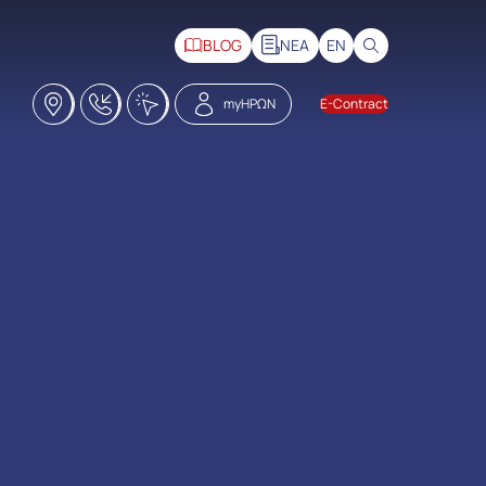
BLOG
ΝΕΑ
EN
Καταστήματα
18228
Click2Call
myΗΡΩΝ
E-Contract