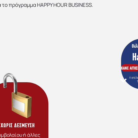
ια το πρόγραμμα HAPPY HOUR BUSINESS.
θέλ
ΚΑΝΕ ΑΙΤΗΣ
ή επέλ
Κ
L
ΧΩΡΙΣ ΔΕΣΜΕΥΣΗ
C
μβολαίου ή άλλες