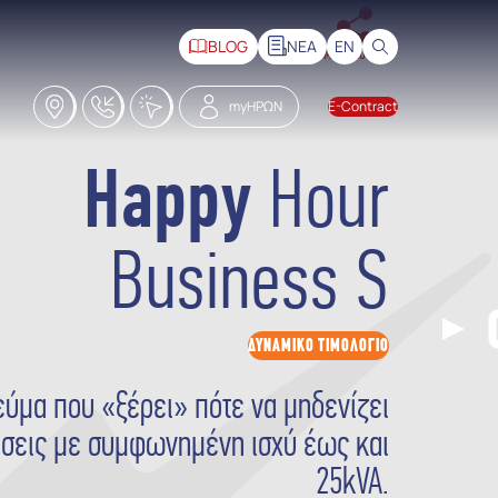
BLOG
ΝΕΑ
EN
ΜΟΙΡΑΣΟΥ ΤΟ
Καταστήματα
18228
Click2Call
myΗΡΩΝ
E-Contract
Happy
Hour
Business S
ΔΥΝΑΜΙΚΟ ΤΙΜΟΛΟΓΙΟ
εύμα που «ξέρει» πότε να μηδενίζει
ήσεις με συμφωνημένη ισχύ έως και
25kVA.