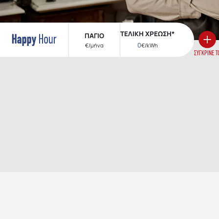
ΤΕΛΙΚΗ ΧΡΕΩΣΗ*
ΠΑΓΙΟ
0
€/μήνα
€/kWh
ΣΥΓΚΡΙΝΕ Τ