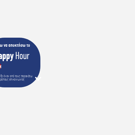
ω να αποκτήσω το
Η
εξε έναν από τους παρακάτω
τρόπους επικοινωνίας
ΑΛΕΣΕ ΣΤΟ 18228
IVE CHAT
ALL ME BACK