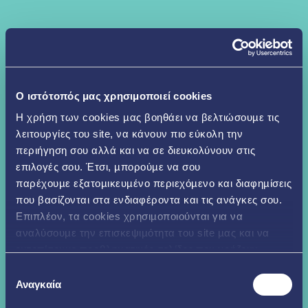
O ιστότοπός μας χρησιμοποιεί cookies
Η χρήση των cookies µας βοηθάει να βελτιώσουµε τις
λειτουργίες του site, να κάνουν πιο εύκολη την
περιήγηση σου αλλά και να σε διευκολύνουν στις
επιλογές σου. Έτσι, µπορούµε να σου
παρέχουµε εξατοµικευµένο περιεχόµενο και διαφηµίσεις
που βασίζονται στα ενδιαφέροντα και τις ανάγκες σου.
Επιπλέον, τα cookies χρησιµοποιούνται για να
αναλύσουµε την επισκεψιµότητα του site µας και να
εντοπίσουµε προβληµατικές σελίδες που χρήζουν
βελτίωσης. Περισσότερα μπορείς να δεις
εδώ
Επιλογή
Αναγκαία
συγκατάθεσης