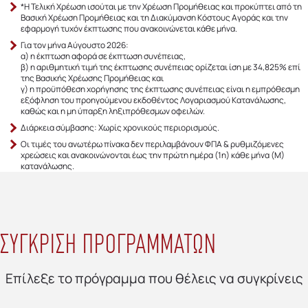
Βασική Χρέωση Προμήθειας Ηλ.
0,124000
*Η Τελική Χρέωση ισούται με την Χρέωση Προμήθειας και προκύπτει από τη
€/kWh
Βασική Χρέωση Προμήθειας και τη Διακύμανση Κόστους Αγοράς και την
Ενέργειας
εφαρμογή τυχόν έκπτωσης που ανακοινώνεται κάθε μήνα.
Για τον μήνα Αύγουστο 2026:
Μηχανισμός Διακύμανσης 8/2026
0,09698
α) η έκπτωση αφορά σε έκπτωση συνέπειας,
€/kWh
β) η αριθμητική τιμή της έκπτωσης συνέπειας ορίζεται ίση με 34,825% επί
της Βασικής Χρέωσης Προμήθειας και
Έκπτωση Συνέπειας 8/2026
0,043183
γ) η προϋπόθεση χορήγησης της έκπτωσης συνέπειας είναι η εμπρόθεσμη
€/kWh
εξόφληση του προηγούμενου εκδοθέντος Λογαριασμού Κατανάλωσης,
καθώς και η μη ύπαρξη ληξιπρόθεσμων οφειλών.
Διάρκεια σύμβασης: Χωρίς χρονικούς περιορισμούς.
Οι τιμές του ανωτέρω πίνακα δεν περιλαμβάνουν ΦΠΑ & ρυθμιζόμενες
χρεώσεις και ανακοινώνονται έως την πρώτη ημέρα (1η) κάθε μήνα (Μ)
κατανάλωσης.
ΣΥΓΚΡΙΣΗ ΠΡΟΓΡΑΜΜΑΤΩΝ
Επίλεξε το πρόγραμμα που θέλεις να συγκρίνεις