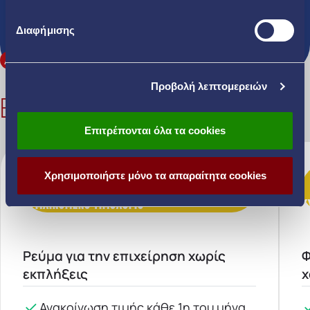
προωθητικών μηνυμάτων από την ΗΡΩΝ ΕΝΕΡΓΕΙΑΚΗ Α.Ε.
Όροι Χρήσης
Δήλωση Απορρήτου
.
Διαφήμισης
Προβολή λεπτομερειών
ΕΠΙΠΛΕΟΝ ΕΠΙΛΟΓΕΣ
Επιτρέπονται όλα τα cookies
Χρησιμοποιήστε μόνο τα απαραίτητα cookies
ΚΥΜΑΙΝΟΜΕΝΟ ΤΙΜΟΛΟΓΙΟ
Κ
Ρεύμα για την επιχείρηση χωρίς
Φ
εκπλήξεις
χ
Ανακοίνωση τιμής κάθε 1η του μήνα