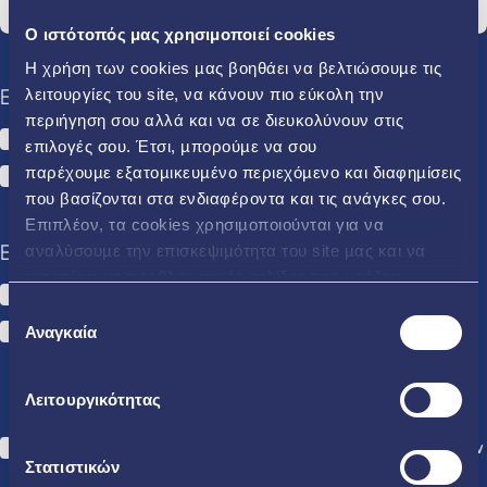
O ιστότοπός μας χρησιμοποιεί cookies
Η χρήση των cookies µας βοηθάει να βελτιώσουµε τις
Ενδιαφέρομαι για:
λειτουργίες του site, να κάνουν πιο εύκολη την
περιήγηση σου αλλά και να σε διευκολύνουν στις
Ρεύμα
Φυσικό Αέριο
επιλογές σου. Έτσι, µπορούµε να σου
ΗΡΩΝ ΕΝ.Α
παρέχουµε εξατοµικευµένο περιεχόµενο και διαφηµίσεις
που βασίζονται στα ενδιαφέροντα και τις ανάγκες σου.
Επιπλέον, τα cookies χρησιµοποιούνται για να
Είμαι:
αναλύσουµε την επισκεψιµότητα του site µας και να
εντοπίσουµε προβληµατικές σελίδες που χρήζουν
Ήδη πελάτης ΗΡΩΝ
βελτίωσης. Περισσότερα μπορείς να δεις
εδώ
Επιλογή
Νέος Πελάτης
Αναγκαία
συγκατάθεσης
Λειτουργικότητας
Συναινώ στην καταχώριση και επεξεργασία των δηλωθέντων
Στατιστικών
προσωπικών μου στοιχείων για την επικοινωνία