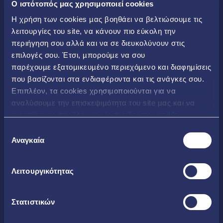
O ιστότοπός μας χρησιμοποιεί cookies
Η χρήση των cookies µας βοηθάει να βελτιώσουµε τις
λειτουργίες του site, να κάνουν πιο εύκολη την
περιήγηση σου αλλά και να σε διευκολύνουν στις
επιλογές σου. Έτσι, µπορούµε να σου
παρέχουµε εξατοµικευµένο περιεχόµενο και διαφηµίσεις
που βασίζονται στα ενδιαφέροντα και τις ανάγκες σου.
Επιπλέον, τα cookies χρησιµοποιούνται για να
αναλύσουµε την επισκεψιµότητα του site µας και να
εντοπίσουµε προβληµατικές σελίδες που χρήζουν
βελτίωσης. Περισσότερα μπορείς να δεις
εδώ
Επιλογή
Αναγκαία
συγκατάθεσης
Λειτουργικότητας
Στατιστικών