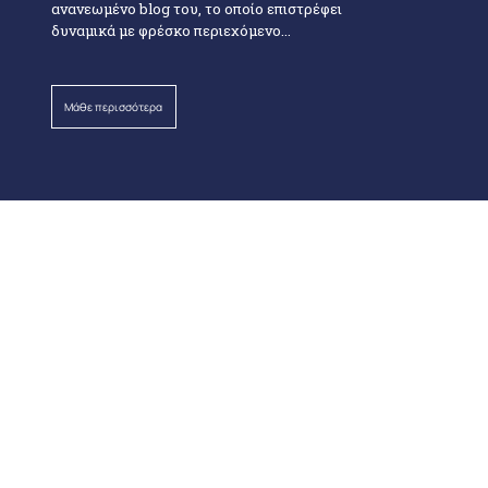
ανανεωμένο blog του, το οποίο επιστρέφει
δυναμικά με φρέσκο περιεχόμενο...
ΔΕΛΤΙΑ ΤΥΠΟΥ
ΑΝΑΚΟΙΝΩΣΕΙΣ
ΣΥΝΕΝΤΕΥΞΕΙΣ
ΟΛΑ
ΚΑΤΑΣΤΗΜΑΤΑ
Ανακάλυψε το δίκτυο
καταστημάτων ΗΡΩΝ