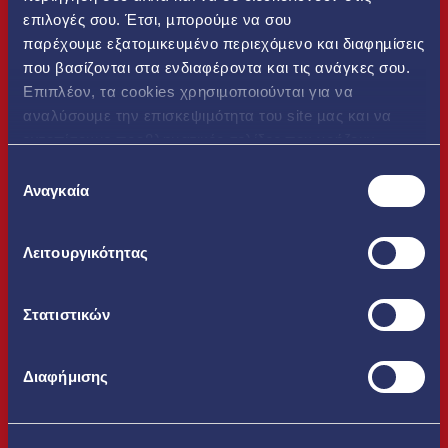
επιλογές σου. Έτσι, µπορούµε να σου
παρέχουµε εξατοµικευµένο περιεχόµενο και διαφηµίσεις
που βασίζονται στα ενδιαφέροντα και τις ανάγκες σου.
Επιπλέον, τα cookies χρησιµοποιούνται για να
αναλύσουµε την επισκεψιµότητα του site µας και να
εντοπίσουµε προβληµατικές σελίδες που χρήζουν
βελτίωσης. Περισσότερα μπορείς να δεις
εδώ
Επιλογή
Αναγκαία
συγκατάθεσης
Λειτουργικότητας
Στατιστικών
Διαφήμισης