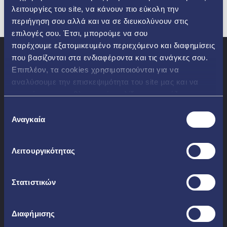
λειτουργίες του site, να κάνουν πιο εύκολη την
περιήγηση σου αλλά και να σε διευκολύνουν στις
επιλογές σου. Έτσι, µπορούµε να σου
παρέχουµε εξατοµικευµένο περιεχόµενο και διαφηµίσεις
ΚΑΤΑΣΤΗΜΑΤΑ
που βασίζονται στα ενδιαφέροντα και τις ανάγκες σου.
Ανακάλυψε το δίκτυο
Επιπλέον, τα cookies χρησιµοποιούνται για να
καταστημάτων ΗΡΩΝ
αναλύσουµε την επισκεψιµότητα του site µας και να
εντοπίσουµε προβληµατικές σελίδες που χρήζουν
18228 ή 213
βελτίωσης. Περισσότερα μπορείς να δεις
εδώ
Επιλογή
0333000
Αναγκαία
συγκατάθεσης
Ένας εκπρόσωπος ΗΡΩΝ
θα είναι κοντά σου
Λειτουργικότητας
ΕΓΓΡΑΦΗ
Μπες στο myΗΡΩΝ τώρα
Στατιστικών
και επωφελήσου
Διαφήμισης