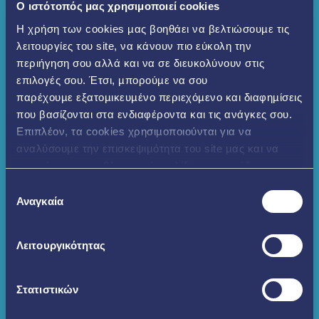
O ιστότοπός μας χρησιμοποιεί cookies
Η χρήση των cookies µας βοηθάει να βελτιώσουµε τις
λειτουργίες του site, να κάνουν πιο εύκολη την
περιήγηση σου αλλά και να σε διευκολύνουν στις
επιλογές σου. Έτσι, µπορούµε να σου
παρέχουµε εξατοµικευµένο περιεχόµενο και διαφηµίσεις
που βασίζονται στα ενδιαφέροντα και τις ανάγκες σου.
Επιπλέον, τα cookies χρησιµοποιούνται για να
αναλύσουµε την επισκεψιµότητα του site µας και να
εντοπίσουµε προβληµατικές σελίδες που χρήζουν
βελτίωσης. Περισσότερα μπορείς να δεις
εδώ
Επιλογή
Αναγκαία
συγκατάθεσης
Λειτουργικότητας
Στατιστικών