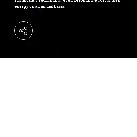
significantly reducing, or even zeroing, the cost of their
energy on an annual basis.
HERON ΕΝ.Α: ENERGY INDEPENDENCE
FOR ALL.
HERON presents to the Greek market, in co-
operation with TERNA ENERGY Group,
"HERON EN.A", a pioneering, innovative
program through which consumers acquire
energy independence, by significantly