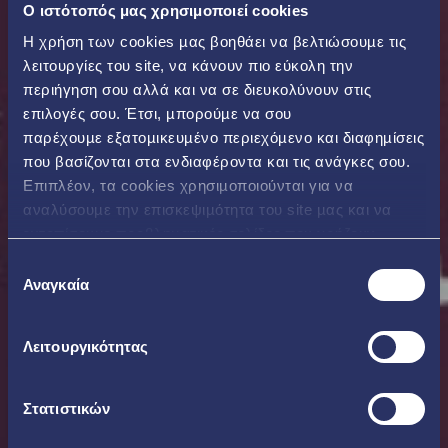
O ιστότοπός μας χρησιμοποιεί cookies
Η χρήση των cookies µας βοηθάει να βελτιώσουµε τις
λειτουργίες του site, να κάνουν πιο εύκολη την
περιήγηση σου αλλά και να σε διευκολύνουν στις
επιλογές σου. Έτσι, µπορούµε να σου
παρέχουµε εξατοµικευµένο περιεχόµενο και διαφηµίσεις
που βασίζονται στα ενδιαφέροντα και τις ανάγκες σου.
Επιπλέον, τα cookies χρησιµοποιούνται για να
αναλύσουµε την επισκεψιµότητα του site µας και να
εντοπίσουµε προβληµατικές σελίδες που χρήζουν
βελτίωσης. Περισσότερα μπορείς να δεις
εδώ
Επιλογή
Αναγκαία
συγκατάθεσης
Λειτουργικότητας
Στατιστικών