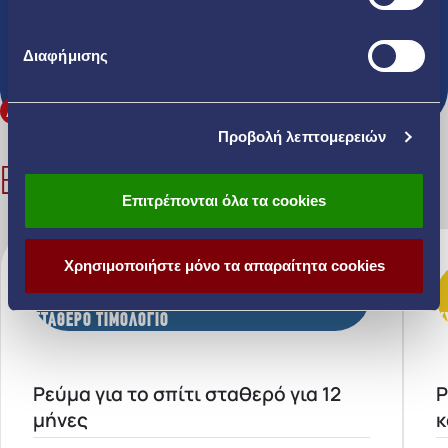
προσωπικών μου στοιχείων για την επικοινωνία
προωθητικών μηνυμάτων από την ΗΡΩΝ ΕΝΕΡΓΕΙΑΚΗ Α.Ε.
Όροι Χρήσης
Δήλωση Απορρήτου
.
Διαφήμισης
Προβολή λεπτομερειών
ΕΠΙΠΛΕΟΝ ΕΠΙΛΟΓΕΣ
Επιτρέπονται όλα τα cookies
Χρησιμοποιήστε μόνο τα απαραίτητα cookies
ΣΤΑΘΕΡΟ ΤΙΜΟΛΟΓΙΟ
Κ
Ρεύμα για το σπίτι σταθερό για 12
Ρ
μήνες
κ