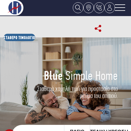
ΣΤΑΘΕΡΟ ΤΙΜΟΛΟΓΙΟ
Blue
Simple Home
Σταθερά χαμηλή τιμή για προστασία στο
ρεύμα του σπιτιού.