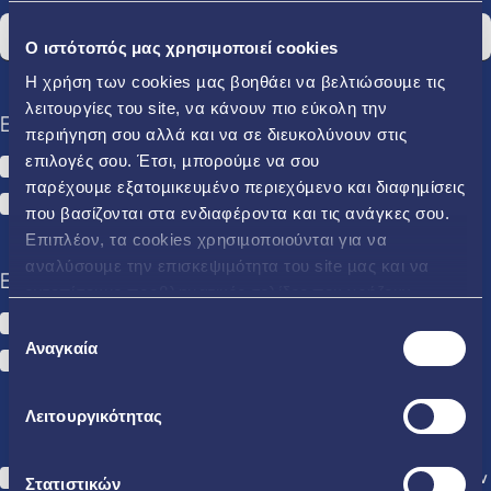
O ιστότοπός μας χρησιμοποιεί cookies
Η χρήση των cookies µας βοηθάει να βελτιώσουµε τις
λειτουργίες του site, να κάνουν πιο εύκολη την
Ενδιαφέρομαι για:
περιήγηση σου αλλά και να σε διευκολύνουν στις
επιλογές σου. Έτσι, µπορούµε να σου
Ρεύμα
Φυσικό Αέριο
παρέχουµε εξατοµικευµένο περιεχόµενο και διαφηµίσεις
ΗΡΩΝ ΕΝ.Α
που βασίζονται στα ενδιαφέροντα και τις ανάγκες σου.
Επιπλέον, τα cookies χρησιµοποιούνται για να
αναλύσουµε την επισκεψιµότητα του site µας και να
Είμαι:
εντοπίσουµε προβληµατικές σελίδες που χρήζουν
βελτίωσης. Περισσότερα μπορείς να δεις
εδώ
Ήδη πελάτης ΗΡΩΝ
Επιλογή
Αναγκαία
συγκατάθεσης
Νέος Πελάτης
Λειτουργικότητας
Συναινώ στην καταχώριση και επεξεργασία των δηλωθέντων
Στατιστικών